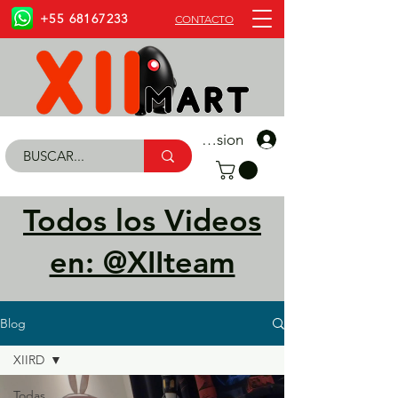
+55 68167233
CONTACTO
Iniciar Sesion
Todos los Videos
en: @XIIteam
Blog
XIIRD
Todas