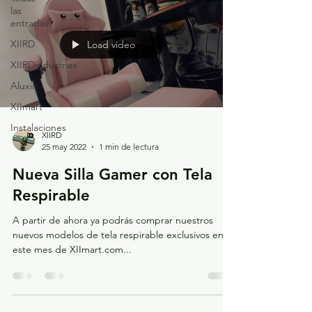
las
entradas
XIIRD
Load video
XIIRDindustries
Aluxii
XIImart
Instalaciones
XIIRD
25 may 2022
1 min de lectura
Nueva Silla Gamer con Tela
Respirable
A partir de ahora ya podrás comprar nuestros
nuevos modelos de tela respirable exclusivos en
este mes de XIImart.com...