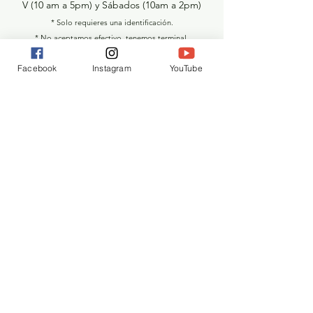
V (10 am a 5pm) y
Sábados
(10am a 2pm)
* Solo requieres una
identificación
.
* No aceptamos efectivo, tenemos terminal.
Facebook
Instagram
YouTube
Atencion al Cliente
Contacto
Vender en XIImart
Nosotros
Facturar
Inversionistas
Distribuidores y Mayoristas
Unete a nuestro equipo
Como Comprar