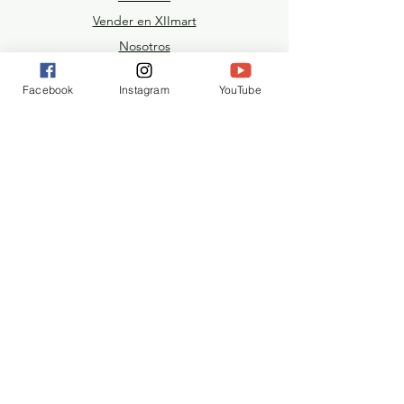
Vender en XIImart
Nosotros
Facturar
Facebook
Instagram
YouTube
Inversionistas
Distribuidores y Mayoristas
Unete a nuestro equipo
Como Comprar
Politica
Envios & Devoluciones
Preventa
Términos
& Condiciones
Metodos de Pago
Preguntas Frecuentes