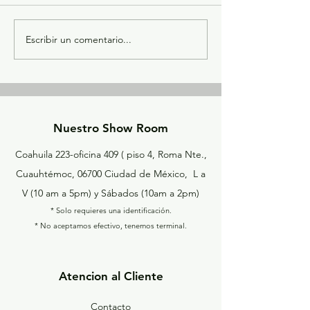
Escribir un comentario...
Instalación Silla S de
Instalación Cam
Peluquería
Belleza SPA Cam
Nuestro Show Room
Coahuila 223-oficina 409 ( piso 4, Roma Nte.,
Cuauhtémoc, 06700 Ciudad de México, L a
V (10 am a 5pm) y
Sábados
(10am a 2pm)
* Solo requieres una
identificación
.
* No aceptamos efectivo, tenemos terminal.
Atencion al Cliente
Contacto