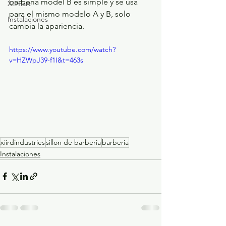
barbería model B es simple y se usa 
XIImart
para el mismo modelo A y B, solo 
Instalaciones
cambia la apariencia.
https://www.youtube.com/watch?
v=HZWpJ39-f1I&t=463s
xiirdindustries
sillon de barberia
barberia
Instalaciones